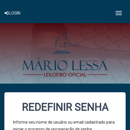
Togg
LOGIN
REDEFINIR SENHA
Informe seu nome de usuário ou email cadastrado para
iniciar o processo de recuperação de senha.